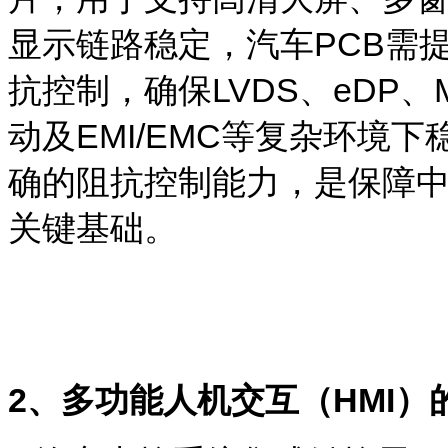
显示链路稳定，
汽车
PCB
需
抗控制，确保
LVDS
、
eDP
、
动及
EMI/EMC
等
复杂环境下
确的
阻抗控制能力，是保障
关键基础
。
2
、多功能人机交互（
HMI
）