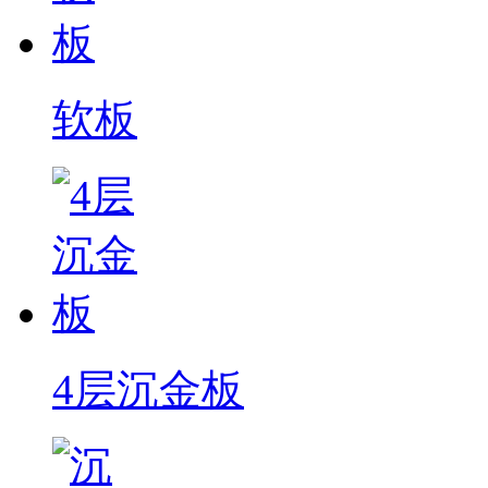
软板
4层沉金板